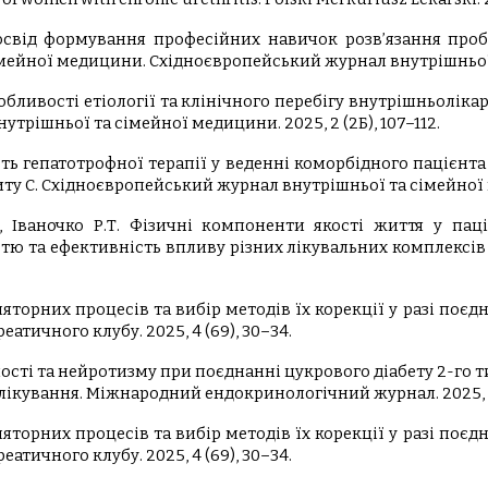
. Досвід формування професійних навичок розв’язання про
 сімейної медицини. Східноєвропейський журнал внутрішньої 
. Особливості етіології та клінічного перебігу внутрішньолі
трішньої та сімейної медицини. 2025, 2 (2Б), 107–112.
ість гепатотрофної терапії у веденні коморбідного пацієнт
ту С. Східноєвропейський журнал внутрішньої та сімейної ме
 І.І., Іваночко Р.Т. Фізичні компоненти якості життя у 
 та ефективність впливу різних лікувальних комплексів н
гуляторних процесів та вибір методів їх корекції у разі по
атичного клубу. 2025, 4 (69), 30–34.
ожності та нейротизму при поєднанні цукрового діабету 2-г
ікування. Міжнародний ендокринологічний журнал. 2025, 5 
гуляторних процесів та вибір методів їх корекції у разі по
атичного клубу. 2025, 4 (69), 30–34.