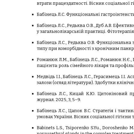
втрати працездатності. Вісник соціальної гіг
Бабінець Л.С. Функціональні гастроінтенсти
Бабінець Л.С., Редьква О.В., Дуб А.В. Ефек
у загальнолікарській практиці. Фітотерапія. 
Бабінець Л.С., Редьква О.В. Функціональна
типу при коморбідності з хронічним панкреа
Романюк Л.М., Бабінець Л.С., Романюк Н.Є
пацієнта: роль сімейного лікаря та профільни
Медвідь І.І., Бабінець Л.С., Герасимець І
залози (огляд літератури). Здобутки клінічн
Бабінець Л.С., Кицай К.Ю. Цитокіновий 
журнал. 2025, 3, 5–9.
Бабінець Л.С., Цапок В.С. Стратегія і та
умовах України. Вісник соціальної гігієни та
Babinets L.S., Tsiporenko S.Yu., Doroshenko M
paraurethral glands in the complex treatment 