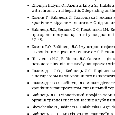
Khomyn Halyna O., Babinets Liliya S., Halabit
with chronic viral hepatitis C depending on th
Хомин Г., Бабінець Л., Галабіцька І. Ана
хронічним вірусним гепатитом С під вплив
Бабінець Л.С., Земляк О.С., Галабіцька І.
при хронічному панкреатиті у поєднанні і
37-45.
Хомин Г.О., Бабінець Л.С. Імунотропні еф
із хронічним вірусним гепатитом С. Вісник к
Шевченко Н.О., Бабінець Л.С. Оптимізація
похилого віку. Вісник клубу панкреатологів. 2
Саламадзе О.О., Бабінець Л.С. Порівнял
гіпотиреозом на тлі хронічного панкреатиту.
Саламадзе О.О., Бабінець Л.С. Аналіз дієво
хронічним панкреатитом. Український терап
Бабінець Л.С. Етіологічний профіль зовн
органів травної системи. Вісник Клубу панкр
Shevchenko N., Babinets L., Halabitska I. Age
Бабінець Л. С. Аналіз стану калікреїн-