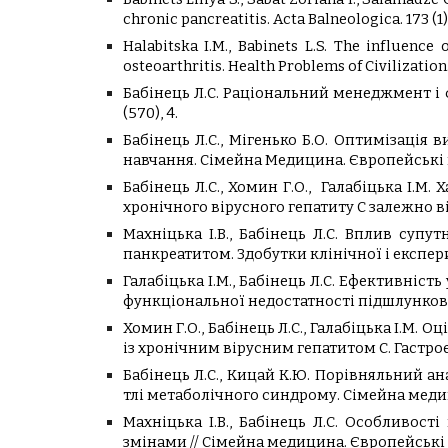
chronic pancreatitis. Acta Balneologica. 173 (1),
Halabitska I.M., Babinets L.S. The influenc
osteoarthritis. Health Problems of Civilization. 
Бабінець Л.С. Раціональний менеджмент і 
(570), 4.
Бабінець Л.С., Мігенько Б.О. Оптимізаці
навчання. Сімейна Медицина. Європейські пра
Бабінець Л.С., Хомин Г.О., Галабіцька І.
хронічного вірусного гепатиту С залежно ві
Махніцька І.В., Бабінець Л.С. Вплив супу
панкреатитом. Здобутки клінічної і експер
Галабіцька І.М., Бабінець Л.С. Ефективніст
функціональної недостатності підшлункової
Хомин Г.О., Бабінець Л.С., Галабіцька І.М
із хронічним вірусним гепатитом С. Гастроент
Бабінець Л.С., Кицай К.Ю. Порівняльний а
тлі метаболічного синдрому. Сімейна медиц
Махніцька І.В., Бабінець Л.С. Особливос
змінами // Сімейна медицина. Європейські пр