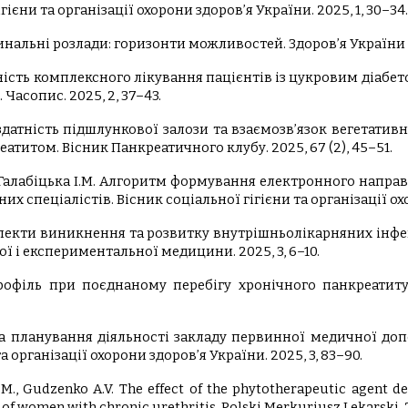
ієни та організації охорони здоров’я України. 2025, 1, 30–34.
нальні розлади: горизонти можливостей. Здоров’я України XXI
тивність комплексного лікування пацієнтів із цукровим діаб
Часопис. 2025, 2, 37–43.
 здатність підшлункової залози та взаємозв’язок вегетатив
титом. Вісник Панкреатичного клубу. 2025, 67 (2), 45–51.
., Галабіцька І.М. Алгоритм формування електронного напр
х спеціалістів. Вісник соціальної гігієни та організації охо
.І. Аспекти виникнення та розвитку внутрішньолікарняних ін
ої і експериментальної медицини. 2025, 3, 6–10.
профіль при поєднаному перебігу хронічного панкреатит
ктика планування діяльності закладу первинної медичної д
 організації охорони здоров’я України. 2025, 3, 83–90.
.M., Gudzenko A.V. The effect of the phytotherapeutic agent de
of women with chronic urethritis. Polski Merkuriusz Lekarski. 2