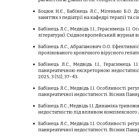
Боцюк Н.Є., Бабінець Л.С., Мігенько Б.О
заняттях з педіатрії на кафедрі терапії та
Бабінець Л.С., Медвідь І.І., Герасимець І.І
літератури). Східноєвропейський журнал вну
Бабінець Л.С., Абрагамович О.О. Ефективн
пролікованого хронічного вірусного гепати
Бабінець Л.С., Медвідь І.І., Герасимець
панкреатичною екскреторною недостатністю
2025, 3 (51), 37–43.
Бабінець Л.С., Медвідь І.І. Особливості ре
панкреатичної недостатності. Вісник Панкре
Бабінець Л.С., Медвідь І.І. Динаміка трив
недостатністю під впливом комплексного л
Бабінець Л.С., Медвідь І.І. Особливості ре
панкреатичної недостатності. Вісник Панкре