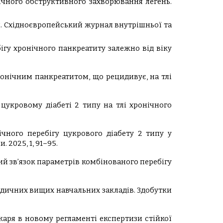
нічного обструктивного захворювання легень.
ири. Східноєвропейський журнал внутрішньої та
бігу хронічного панкреатиту залежно від віку
хронічним панкреатитом, що рецидивує, на тлі
 цукровому діабеті 2 типу на тлі хронічного
нічного перебігу цукрового діабету 2 типу у
2025, 1, 91–95.
ичний зв’язок параметрів комбінованого перебігу
едичних вищих навчальних закладів. Здобутки
ікаря в новому регламенті експертизи стійкої