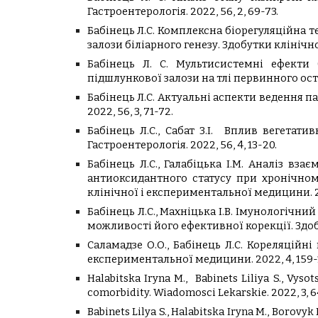
Гастроентерологія. 2022, 56, 2, 69-73.
Бабінець Л.С. Комплексна біорегуляційна т
залози біліарного генезу. Здобутки клінічн
Бабінець Л. С. Мультисистемні ефекти 
підшлункової залози на тлі первинного осте
Бабінець Л.С. Актуальні аспекти ведення 
2022, 56, 3, 71-72.
Бабінець Л.С., Сабат З.І. Вплив вегета
Гастроентерологія. 2022, 56, 4, 13-20.
Бабінець Л.С., Галабіцька І.М. Аналіз вз
антиоксидантного статусу при хронічном
клінічної і експериментальної медицини. 20
Бабінець Л.С., Махніцька І.В. Імунологічн
можливості його ефективної корекції. Здоб
Саламадзе О.О., Бабінець Л.С. Кореляційн
експериментальної медицини. 2022, 4, 159-
Halabitska Iryna M., Babinets Liliya S., Vyso
comorbidity. Wiadomosci Lekarskie. 2022, 3, 
Babinets Lilya S., Halabitska Iryna M., Borovyk