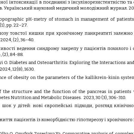
огенної інтоксикації в поєднанні з інсулінорезистентністю
. Український науковий медичний молодіжний журнал. 2025,
topographic pH-metry of stomach in management of patients 
 (1), pp. 22–27.
ценозу товстої кишки при хронічному панкреатиті залежно 
,
2024
, (2), 36–40.
бливості ведення синдрому закрепу у пацієнтів похилого і 
(2), 84-88.
yi O. Diabetes and Osteoarthritis: Exploring the Interactions an
2024, 12(8), 1630.
luence of obesity on the parameters of the kallikrein-kinin syste
of the structure and the function of the pancreas in patients
tes Nutrition and Metabolic Diseases. 2023, 30 (3), 306-310.
й шок у дітей: нові європейські підходи, розгляд клініч
ті життя пацієнтів із коморбідністю гіпотиреозу і хронічно
9.
ze Olha O., Onufryk Zoreslava Ya. Comparative analysis of compl