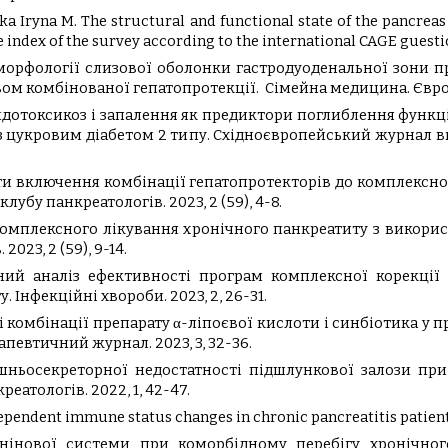
ska Iryna M. The structural and functional state of the pancreas
e index of the survey according to the international CAGE guest
ліз морфології слизової оболонки гастродуоденальної зони 
ом комбінованої гепатопротекції. Сімейна медицина. Європе
М. Ендотоксикоз і запалення як предиктори поглиблення фун
з цукровим діабетом 2 типу. Східноєвропейський журнал вну
екти включення комбінації гепатопротекторів до комплексно
лубу панкреатологів. 2023, 2 (59), 4-8.
 комплексного лікування хронічного панкреатиту з викори
023, 2 (59), 9-14.
ьний аналіз ефективності програм комплексної корекції
 Інфекційні хвороби. 2023, 2, 26-31.
сті комбінації препарату α-ліпоєвої кислоти і синбіотика у 
евтичний журнал. 2023, 3, 32-36.
ішньосекреторної недостатності підшлункової залози при 
еатологів. 2022, 1, 42-47.
-dependent immune status changes in chronic pancreatitis patient
кінінової системи при коморбідному перебігу хронічног