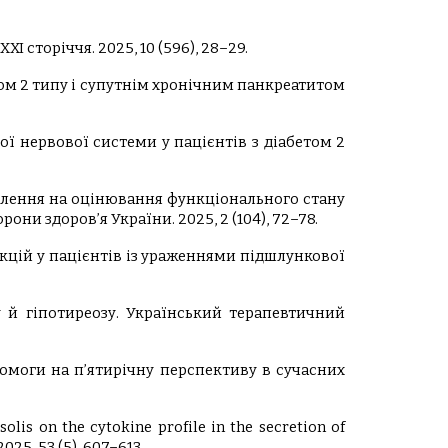
 сторіччя. 2025, 10 (596), 28–29.
етом 2 типу і супутнім хронічним панкреатитом
ної нервової системи у пацієнтів з діабетом 2
авлення на оцінювання функціонального стану
рони здоров’я України. 2025, 2 (104), 72–78.
фекцій у пацієнтів із ураженнями підшлункової
у й гіпотиреозу. Український терапевтичний
опомоги на п’ятирічну перспективу в сучасних
solis on the cytokine profile in the secretion of
025, 53 (5), 607–613.