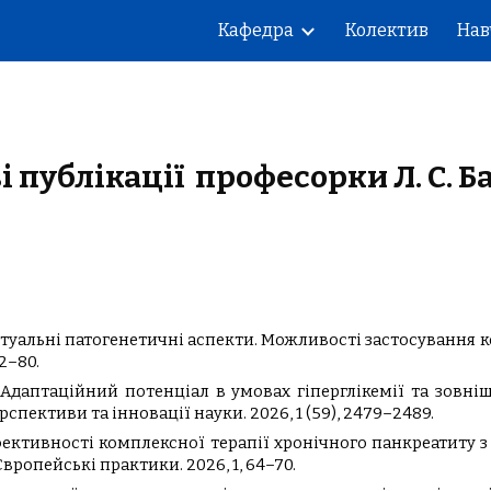
Кафедра
Колектив
Нав
ip to main content
Skip to navigat
і публікації професорки Л. С. Б
актуальні патогенетичні аспекти. Можливості застосування 
2–80.
І.В. Адаптаційний потенціал в умовах гіперглікемії та зов
рспективи та інновації науки. 2026, 1 (59), 2479–2489.
 ефективності комплексної терапії хронічного панкреатиту
ропейські практики. 2026, 1, 64–70.