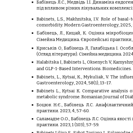
Бабінець Л.С., Медвідь І.І. Динаміка енд
під впливом різних лікувальних комплексів
Babinets, L.S., Makhnitska, I.V.
Role of basal-
comorbidity.
Modern Gastroenterology
, 2025,
Б
абінець, Л., Кицай, К. Оцінка мікробіо
Сімейна Медицина. Європейські практики
Криськів О, Бабінець Л, Галабіцька І. Осо
(Огляд літератури). Сімейна медицина. 2024, 
Halabitska I, Babinets L, Oksenych V, Kamyshn
and GLP-1-Based Interventions.
Biomedicines.
B
abinets, L., Kytsai, K., Mykuliak, V. The inf
G
astroenterology
, 2024, 58(1), 13–17.
Вabinets L., Kytsai K. Comparative analysis 
metabolic syndrome. Romanian Journal of Diabe
Боцюк Н.Є., Бабінець Л.С. Анафілактични
практики. 2023, 4, 57-60.
Саламадзе О.О., Бабінець Л.С. Оцінка якос
практики. 2023, 1 (103), 57-5
Babinets Liliya S., Sabat Zoriana I., Salamad