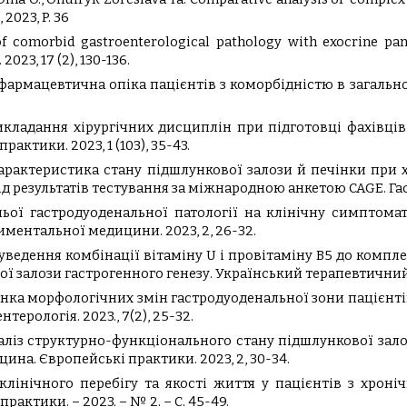
 2023, P. 36
e of comorbid gastroenterological pathology with exocrine pa
2023, 17 (2), 130-136.
фармацевтична опіка пацієнтів з коморбідністю в загально
я викладання хірургічних дисциплін при підготовці фахів
ктики. 2023, 1 (103), 35-43.
М. Характеристика стану підшлункової залози й печінки при
д результатів тестування за міжнародною анкетою CAGE. Гастр
тньої гастродуоденальної патології на клінічну симптома
иментальної медицини. 2023, 2, 26-32.
ь уведення комбінації вітаміну U і провітаміну В5 до компл
 залози гастрогенного генезу. Український терапевтичний ж
. Оцінка морфологічних змін гастродуоденальної зони пацієн
ерологія. 2023., 7(2), 25-32.
наліз структурно-функціонального стану підшлункової зало
ина. Європейські практики. 2023, 2, 30-34.
ті клінічного перебігу та якості життя у пацієнтів з хр
актики. – 2023. – № 2. – С. 45-49.