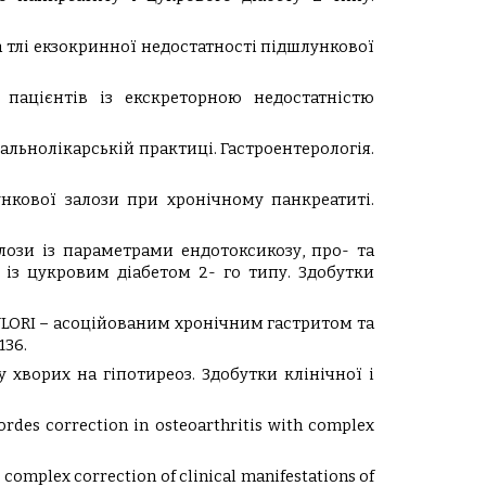
а тлі екзокринної недостатності підшлункової
 пацієнтів із екскреторною недостатністю
альнолікарській практиці. Гастроентерологія.
ункової залози при хронічному панкреатиті.
алози із параметрами ендотоксикозу, про- та
 із цукровим діабетом 2- го типу. Здобутки
 PYLORI – асоційованим хронічним гастритом та
136.
 хворих на гіпотиреоз. Здобутки клінічної і
isordes correction in osteoarthritis with complex
he complex correction of clinical manifestations of