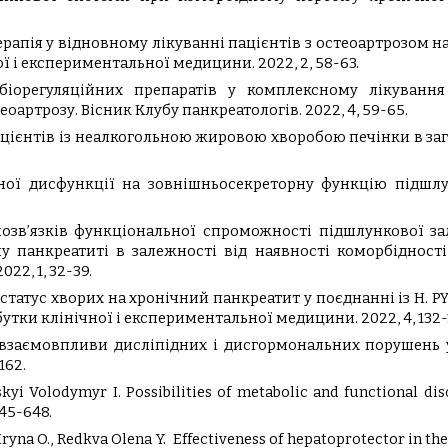
ерапія у відновному лікуванні пацієнтів з остеоартрозом н
ої i експериментальної медицини. 2022, 2, 58-63.
біорегуляційних препаратів у комплексному лікування
оартрозу. Вісник Клубу панкреатологів. 2022, 4, 59-65.
пацієнтів із неалкогольною жировою хворобою печінки в заг
тивної дисфункції на зовнішньосекреторну функцію підшл
аємозв’язків функціональної спроможності підшлункової з
у панкреатиті в залежності від наявності коморбідності
22, 1, 32-39.
ий статус хворих на хронічний панкреатит у поєднанні із H.
утки клінічної і експериментальної медицини. 2022, 4, 132-
і взаємовпливи дисліпідних і дисгормональних порушень у
162.
tskyi Volodymyr I. Possibilities of metabolic and functional d
645-648.
 Iryna O., Redkva Olena Y. Effectiveness of hepatoprotector in t