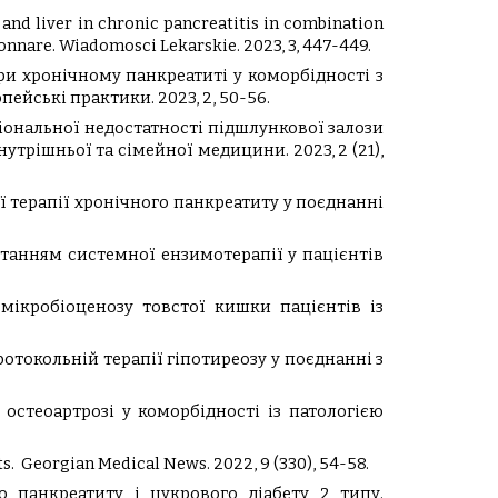
 and liver in chronic pancreatitis in combination
ionnare. Wiadomosci Lekarskie. 2023, 3, 447-449.
при хронічному панкреатиті у коморбідності з
йські практики. 2023, 2, 50-56.
кціональної недостатності підшлункової залози
трішньої та сімейної медицини. 2023, 2 (21),
ї терапії хронічного панкреатиту у поєднанні
станням системної ензимотерапії у пацієнтів
 мікробіоценозу товстої кишки пацієнтів із
протокольній терапії гіпотиреозу у поєднанні з
остеоартрозі у коморбідності із патологією
s. Georgian Medical News. 2022, 9 (330), 54-58.
о панкреатиту і цукрового діабету 2 типу.