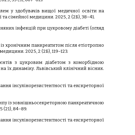
блем у здобувачів вищої медичної освіти на
та сімейної медицини. 2025, 2 (2Б), 38–41.
карняних інфекцій при цукровому діабеті (огляд
а із хронічним панкреатитом після етіотропно
дицини. 2025, 2 (2Б), 119–123.
пацієнтів з цукровим діабетом з коморбідною
а їх динаміку. Львівський клінічний вісник.
єднання інсулінорезистентності та екскреторної
о типу із зовнішньосекреторною панкреатичною
(21), 84–89.
єднання інсулінорезистентності та екскреторної