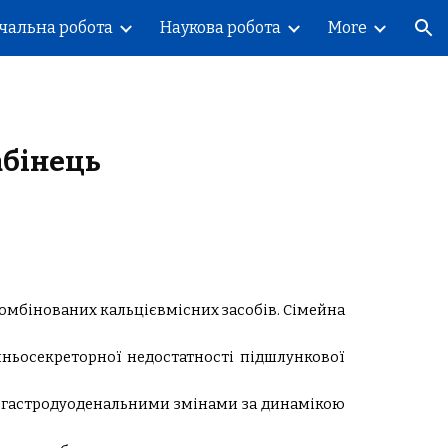
чальна робота
Наукова робота
More
ion
абінець
комбінованих кальцієвмісних засобів. Сімейна
нішньосекреторної недостатності підшлункової
 з гастродуоденальними змінами за динамікою