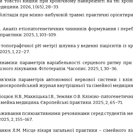
ори товстої кишки при хронічному панкреатиті на тлі хро
ицини. 2026, 1 (65), 28–33.
 Реабілітація при мінно-вибуховій травмі: практичні орієнт
І.М. Аналіз етіопатогенетичних чинників формування і пере
рактики. 2025, 1, 103–109.
но-топографічної рН-метрії шлунка у веденні пацієнтів із 
025, 1, 22–27.
 динаміки параметрів варіабельності серцевого ритму при
ого лікування. Фітотерапія. Часопис. 2025, 1, 30–36.
мозв’язків параметрів автономної нервової системи і клі
дноєвропейський журнал внутрішньої та сімейної медицини. 
О., Боцюк Н.В., Махніцька І.В., Земляк О.В. Клініко-патогенет
імейна медицина. Європейські практики. 2025, 2, 65–71.
зловживання психоактивними речовинами серед студентів м
25, 2, 155–167.
оманюк Л.М. Місце лікаря загальної практики – сімейного л