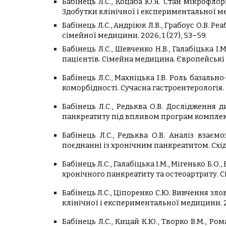
Бабінець Л.С., Коцаба Ю.Я. Стан мікрофл
Здобутки клінічної і експериментальної мед
Бабінець Л.С., Андріюк Л.В., Грабоус О.В.
сімейної медицини. 2026, 1 (27), 53–59.
Бабінець Л.С., Шевченко Н.В., Галабіцька 
пацієнтів. Сімейна медицина. Європейські п
Бабінець Л.С., Махніцька І.В. Роль базаль
коморбідності. Сучасна гастроентерологія. 2
Бабінець Л.С., Редьква О.В. Дослідження
панкреатиту під впливом програм комплексн
Бабінець Л.С., Редьква О.В. Аналіз взає
поєднанні із хронічним панкреатитом. Схі
Бабінець Л.С., Галабіцька І.М., Мігенько Б.
хронічного панкреатиту та остеоартриту. С
Бабінець Л.С., Ціпоренко С.Ю. Вивчення 
клінічної і експериментальної медицини. 20
Бабінець Л.С., Кицай К.Ю., Творко В.М., Р