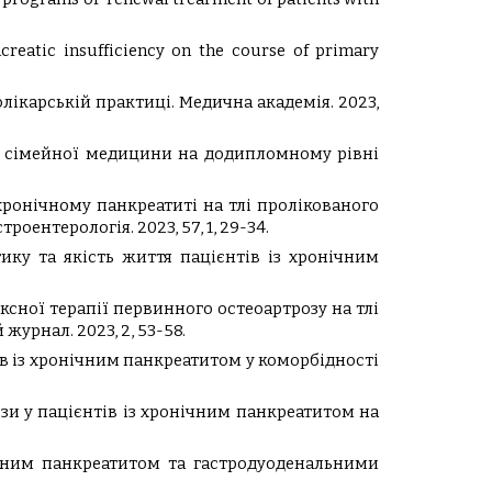
ncreatic insufficiency on the course of primary
лікарській практиці. Медична академія. 2023,
ців сімейної медицини на додипломному рівні
 хронічному панкреатиті на тлі пролікованого
оентерологія. 2023, 57, 1, 29-34.
тику та якість життя пацієнтів із хронічним
ексної терапії первинного остеоартрозу на тлі
урнал. 2023, 2, 53-58.
тів із хронічним панкреатитом у коморбідності
зи у пацієнтів із хронічним панкреатитом на
онічним панкреатитом та гастродуоденальними