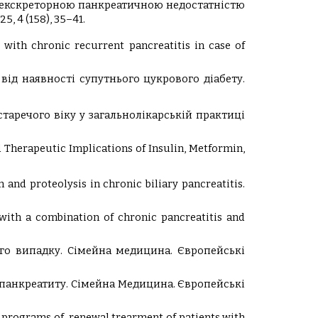
 та екскреторною панкреатичною недостатністю
 4 (158), 35–41.
with chronic recurrent pancreatitis in case of
від наявності супутнього цукрового діабету.
старечого віку у загальнолікарській практиці
d Therapeutic Implications of Insulin, Metformin,
m and proteolysis in chronic biliary pancreatitis.
 with a combination of chronic pancreatitis and
ного випадку. Сімейна медицина. Європейські
го панкреатиту. Сімейна Медицина. Європейські
ex programs of renewal trearment of patients with